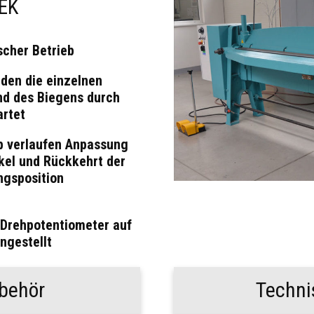
EK
scher Betrieb
den die einzelnen
nd des Biegens durch
artet
b verlaufen Anpassung
nkel und Rückkehrt der
ngsposition
 Drehpotentiometer auf
ngestellt
behör
Techni