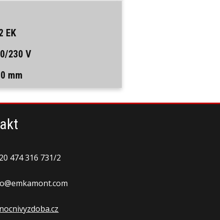
2 EK
0/230 V
030 mm
akt
20 474 316 731/2
fo@emkamont.com
nocnivyzdoba.cz