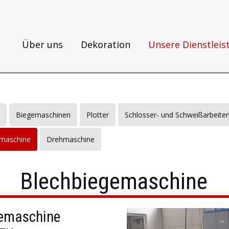
Über uns
Dekoration
Unsere Dienstlei
Biegemaschinen
Plotter
Schlosser- und Schweißarbeite
emaschine
Drehmaschine
Blechbiegemaschine
gemaschine