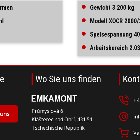
ormen
Gewicht 3 200 kg
hl
Modell XOCR 2000/
Speisespannung 40
Arbeitsbereich 2.
ne
Wo Sie uns finden
Kont
EMKAMONT
+4
Průmyslová 6
 uns
in
Klášterec nad Ohří, 431 51
Tschechische Republik
Va